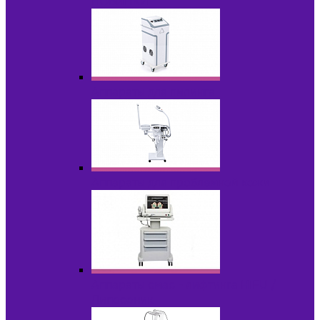
НОВИНКИ
Аппараты для пилинга
Аппараты для проблемной кожи
Аппараты cмас - лифтинга HIFU /
Липосоник