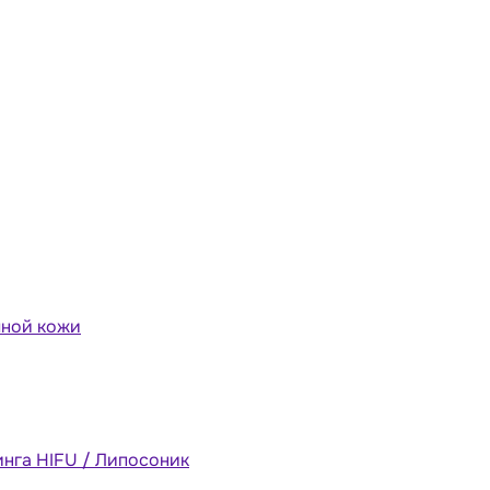
мной кожи
инга HIFU / Липосоник