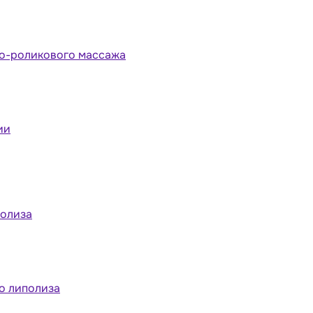
но-роликового массажа
ии
полиза
о липолиза