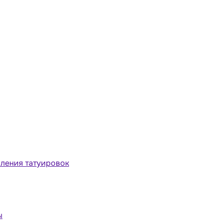
ления татуировок
ы