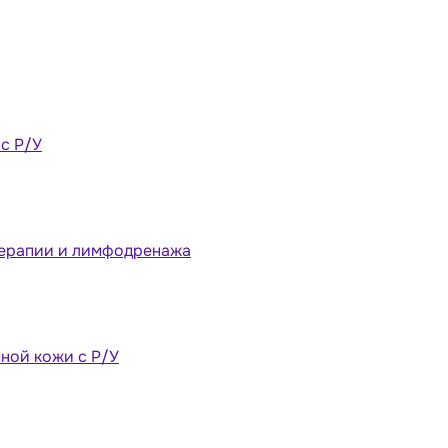
 с Р/У
терапии и лимфодренажа
ной кожи с Р/У