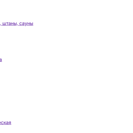
 штаны, сауны
в
еская