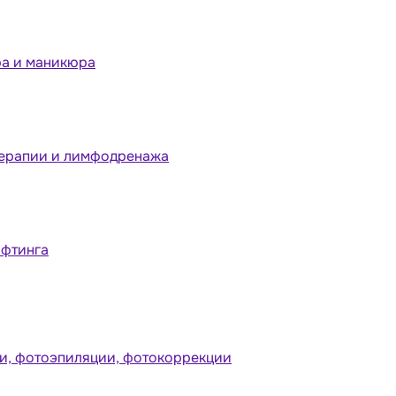
ра и маникюра
терапии и лимфодренажа
ифтинга
и, фотоэпиляции, фотокоррекции