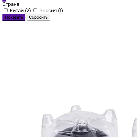
Страна
Китай (
2
)
Россия (
1
)