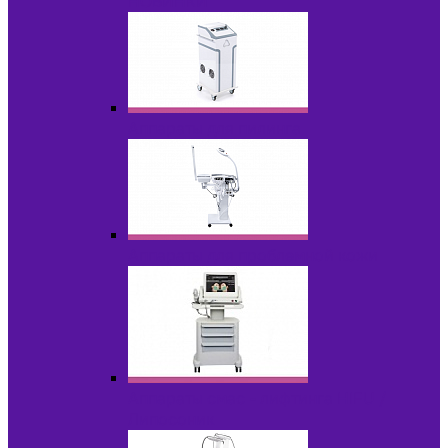
НОВИНКИ
Аппараты для пилинга
Аппараты для проблемной кожи
Аппараты cмас - лифтинга HIFU /
Липосоник