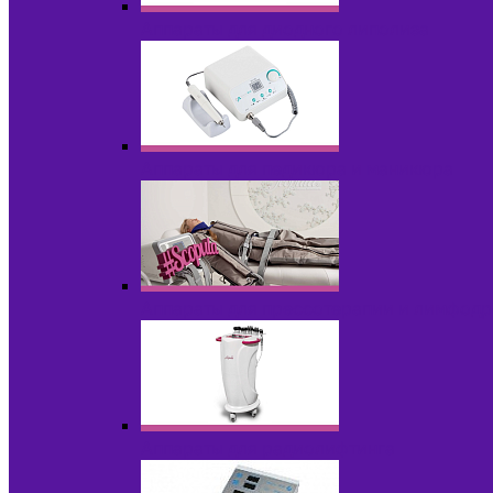
Аппараты для диодного липолиза
Аппараты для педикюра и маникюра
Аппараты для прессотерапии и лимфод
Аппараты для радиолифтинга