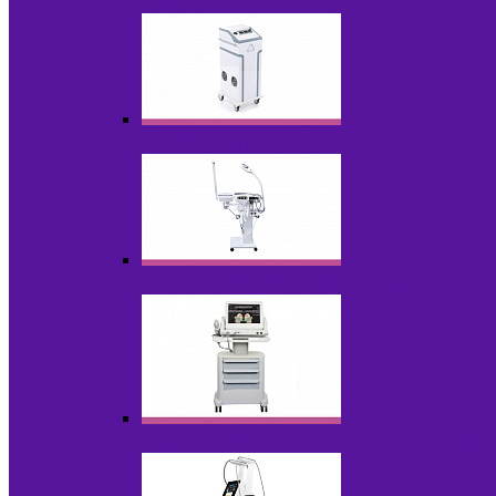
НОВИНКИ
Аппараты для пилинга
Аппараты для проблемной кожи
Аппараты cмас - лифтинга HIFU / Липос