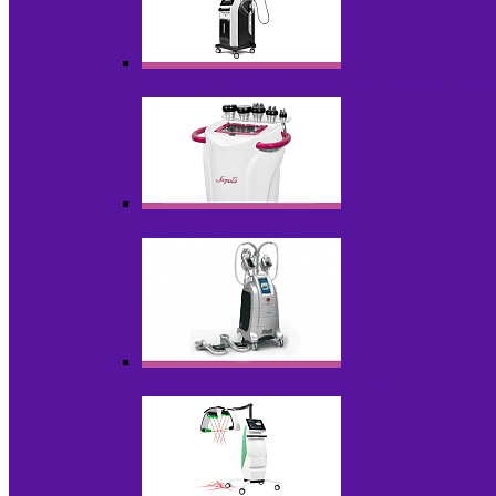
Аппараты для вакуумно-роликового ма
Аппараты для кавитации
Аппараты для криолиполиза